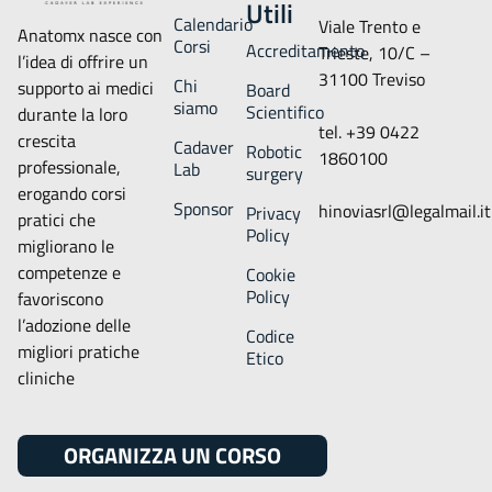
Utili
Calendario
Viale Trento e
Anatomx nasce con
Corsi
Accreditamento
Trieste, 10/C –
l’idea di offrire un
31100 Treviso
Chi
supporto ai medici
Board
siamo
Scientifico
durante la loro
tel. +39 0422
crescita
Cadaver
Robotic
1860100
professionale,
Lab
surgery
erogando corsi
Sponsor
hinoviasrl@legalmail.it
Privacy
pratici che
Policy
migliorano le
competenze e
Cookie
Policy
favoriscono
l’adozione delle
Codice
migliori pratiche
Etico
cliniche
ORGANIZZA UN CORSO