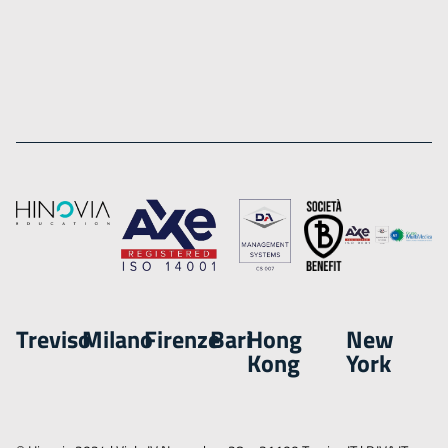
Treviso
Milano
Firenze
Bari
Hong
New
Kong
York