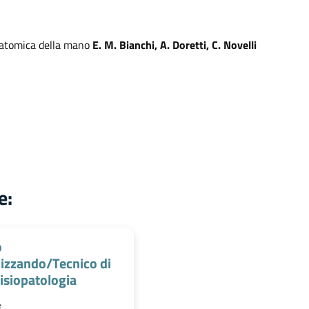
natomica della mano
E. M. Bianchi, A. Doretti, C. Novelli
e:
o
lizzando/Tecnico di
isiopatologia
€