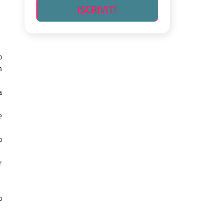
ISCRIVITI
o
a
a
e
o
r
o